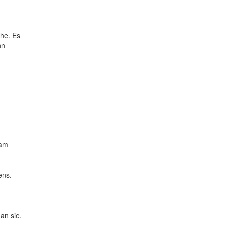
he. Es
nn
eam
ens.
an sie.